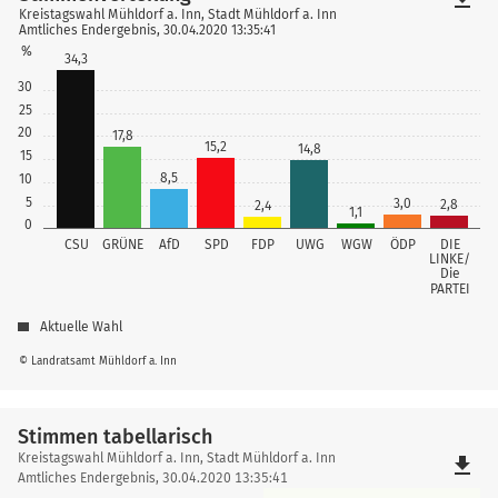
Kreistagswahl Mühldorf a. Inn, Stadt Mühldorf a. Inn
Amtliches Endergebnis, 30.04.2020 13:35:41
%
34,3
30
25
20
17,8
15,2
14,8
15
8,5
10
5
3,0
2,8
2,4
1,1
0
CSU
GRÜNE
AfD
SPD
FDP
UWG
WGW
ÖDP
DIE
LINKE/
Die
PARTEI
Aktuelle Wahl
© Landratsamt Mühldorf a. Inn
Stimmen tabellarisch
Stimmen
Kreistagswahl Mühldorf a. Inn, Stadt Mühldorf a. Inn
file_download
tabellarisch
Amtliches Endergebnis, 30.04.2020 13:35:41