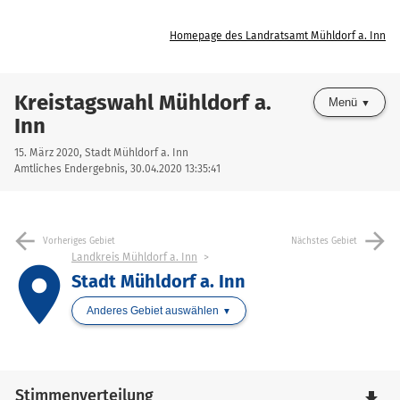
Homepage des Landratsamt Mühldorf a. Inn
Kreistagswahl Mühldorf a.
Menü
Inn
15. März 2020, Stadt Mühldorf a. Inn
Amtliches Endergebnis, 30.04.2020 13:35:41
arrow_back
arrow_forward
Vorheriges Gebiet
Nächstes Gebiet
Landkreis Mühldorf a. Inn
place
Stadt Mühldorf a. Inn
Anderes Gebiet auswählen
Stimmenverteilung
file_download