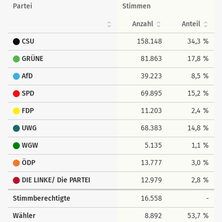
Partei
Stimmen
Anzahl
Anteil
CSU
158.148
34,3 %
GRÜNE
81.863
17,8 %
AfD
39.223
8,5 %
SPD
69.895
15,2 %
FDP
11.203
2,4 %
UWG
68.383
14,8 %
WGW
5.135
1,1 %
ÖDP
13.777
3,0 %
DIE LINKE/ Die PARTEI
12.979
2,8 %
Stimmberechtigte
16.558
-
Wähler
8.892
53,7 %