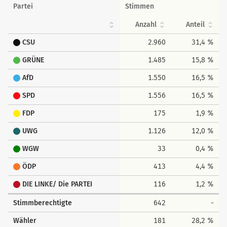
Partei
Stimmen
Anzahl
Anteil
CSU
2.960
31,4 %
GRÜNE
1.485
15,8 %
AfD
1.550
16,5 %
SPD
1.556
16,5 %
FDP
175
1,9 %
UWG
1.126
12,0 %
WGW
33
0,4 %
ÖDP
413
4,4 %
DIE LINKE/ Die PARTEI
116
1,2 %
Stimmberechtigte
642
-
Wähler
181
28,2 %