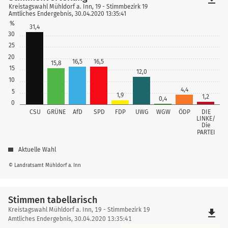
Kreistagswahl Mühldorf a. Inn, 19 - Stimmbezirk 19
Amtliches Endergebnis, 30.04.2020 13:35:41
%
31,4
30
25
20
16,5
16,5
15,8
15
12,0
10
4,4
5
1,9
1,2
0,4
0
CSU
GRÜNE
AfD
SPD
FDP
UWG
WGW
ÖDP
DIE
LINKE/
Die
PARTEI
Aktuelle Wahl
© Landratsamt Mühldorf a. Inn
Stimmen tabellarisch
Stimmen
Kreistagswahl Mühldorf a. Inn, 19 - Stimmbezirk 19
file_download
tabellarisch
Amtliches Endergebnis, 30.04.2020 13:35:41