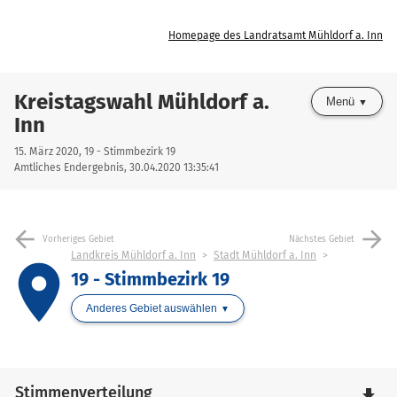
Homepage des Landratsamt Mühldorf a. Inn
Kreistagswahl Mühldorf a.
Menü
Inn
15. März 2020, 19 - Stimmbezirk 19
Amtliches Endergebnis, 30.04.2020 13:35:41
arrow_back
arrow_forward
Vorheriges Gebiet
Nächstes Gebiet
Landkreis Mühldorf a. Inn
Stadt Mühldorf a. Inn
place
19 - Stimmbezirk 19
Anderes Gebiet auswählen
Stimmenverteilung
file_download