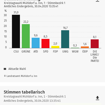
Kreistagswahl Mühldorf a. Inn, 1 - Stimmbezirk 1
Amtliches Endergebnis, 30.04.2020 13:35:41
%
31,0
30
25
22,2
20
16,7
15
9,6
10
8,5
8,1
5
2,0
1,6
0,3
0
CSU
GRÜNE
AfD
SPD
FDP
UWG
WGW
ÖDP
DIE
LINKE/
Die
PARTEI
Aktuelle Wahl
© Landratsamt Mühldorf a. Inn
Stimmen tabellarisch
Stimmen
Kreistagswahl Mühldorf a. Inn, 1 - Stimmbezirk 1
file_download
tabellarisch
Amtliches Endergebnis, 30.04.2020 13:35:41