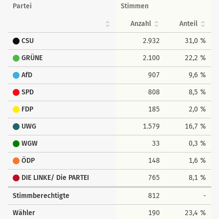
Partei
Stimmen
Anzahl
Anteil
CSU
2.932
31,0 %
GRÜNE
2.100
22,2 %
AfD
907
9,6 %
SPD
808
8,5 %
FDP
185
2,0 %
UWG
1.579
16,7 %
WGW
33
0,3 %
ÖDP
148
1,6 %
DIE LINKE/ Die PARTEI
765
8,1 %
Stimmberechtigte
812
-
Wähler
190
23,4 %