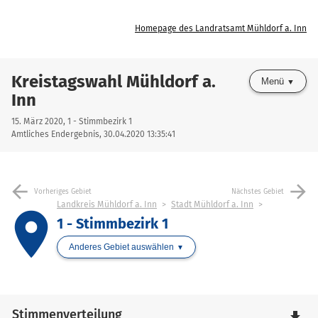
Homepage des Landratsamt Mühldorf a. Inn
Kreistagswahl Mühldorf a.
Menü
Inn
15. März 2020, 1 - Stimmbezirk 1
Amtliches Endergebnis, 30.04.2020 13:35:41
arrow_back
arrow_forward
Vorheriges Gebiet
Nächstes Gebiet
Landkreis Mühldorf a. Inn
Stadt Mühldorf a. Inn
place
1 - Stimmbezirk 1
Anderes Gebiet auswählen
Stimmenverteilung
file_download