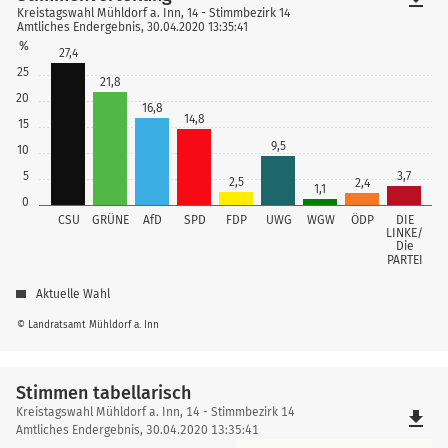
Kreistagswahl Mühldorf a. Inn, 14 - Stimmbezirk 14
Amtliches Endergebnis, 30.04.2020 13:35:41
%
27,4
25
21,8
20
16,8
14,8
15
9,5
10
5
3,7
2,5
2,4
1,1
0
CSU
GRÜNE
AfD
SPD
FDP
UWG
WGW
ÖDP
DIE
LINKE/
Die
PARTEI
Aktuelle Wahl
© Landratsamt Mühldorf a. Inn
Stimmen tabellarisch
Stimmen
Kreistagswahl Mühldorf a. Inn, 14 - Stimmbezirk 14
file_download
tabellarisch
Amtliches Endergebnis, 30.04.2020 13:35:41