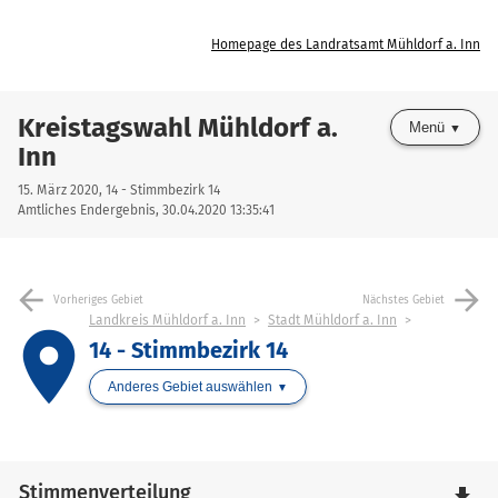
Homepage des Landratsamt Mühldorf a. Inn
Kreistagswahl Mühldorf a.
Menü
Inn
15. März 2020, 14 - Stimmbezirk 14
Amtliches Endergebnis, 30.04.2020 13:35:41
arrow_back
arrow_forward
Vorheriges Gebiet
Nächstes Gebiet
Landkreis Mühldorf a. Inn
Stadt Mühldorf a. Inn
place
14 - Stimmbezirk 14
Anderes Gebiet auswählen
Stimmenverteilung
file_download