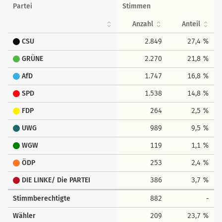
Partei
Stimmen
Anzahl
Anteil
CSU
2.849
27,4 %
GRÜNE
2.270
21,8 %
AfD
1.747
16,8 %
SPD
1.538
14,8 %
FDP
264
2,5 %
UWG
989
9,5 %
WGW
119
1,1 %
ÖDP
253
2,4 %
DIE LINKE/ Die PARTEI
386
3,7 %
Stimmberechtigte
882
-
Wähler
209
23,7 %