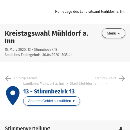
Homepage des Landratsamt Mühldorf a. Inn
Kreistagswahl Mühldorf a.
Menü
Inn
15. März 2020, 13 - Stimmbezirk 13
Amtliches Endergebnis, 30.04.2020 13:35:41
arrow_back
arrow_forward
Vorheriges Gebiet
Nächstes Gebiet
Landkreis Mühldorf a. Inn
Stadt Mühldorf a. Inn
place
13 - Stimmbezirk 13
Anderes Gebiet auswählen
Stimmenverteilung
file_download