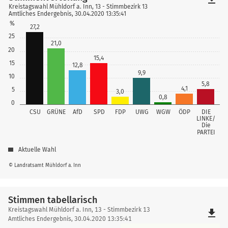
Kreistagswahl Mühldorf a. Inn, 13 - Stimmbezirk 13
Amtliches Endergebnis, 30.04.2020 13:35:41
%
27,2
25
21,0
20
15,4
15
12,8
9,9
10
5,8
4,1
5
3,0
0,8
0
CSU
GRÜNE
AfD
SPD
FDP
UWG
WGW
ÖDP
DIE
LINKE/
Die
PARTEI
Aktuelle Wahl
© Landratsamt Mühldorf a. Inn
Stimmen tabellarisch
Stimmen
Kreistagswahl Mühldorf a. Inn, 13 - Stimmbezirk 13
file_download
tabellarisch
Amtliches Endergebnis, 30.04.2020 13:35:41