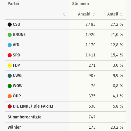
Partei
Stimmen
Anzahl
Anteil
CSU
2.483
27,2 %
GRÜNE
1.920
21,0 %
AfD
1.170
12,8 %
SPD
1.411
15,4 %
FDP
271
3,0 %
UWG
907
9,9 %
WGW
76
0,8 %
ÖDP
375
4,1 %
DIE LINKE/ Die PARTEI
530
5,8 %
Stimmberechtigte
747
-
Wähler
173
23,2 %