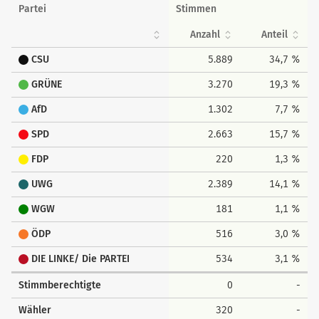
Partei
Stimmen
Anzahl
Anteil
CSU
5.889
34,7 %
GRÜNE
3.270
19,3 %
AfD
1.302
7,7 %
SPD
2.663
15,7 %
FDP
220
1,3 %
UWG
2.389
14,1 %
WGW
181
1,1 %
ÖDP
516
3,0 %
DIE LINKE/ Die PARTEI
534
3,1 %
Stimmberechtigte
0
-
Wähler
320
-