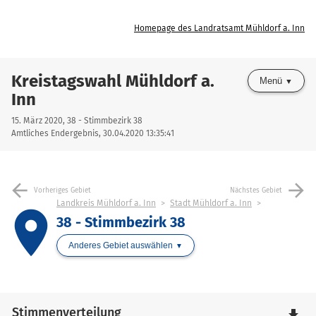
Homepage des Landratsamt Mühldorf a. Inn
Kreistagswahl Mühldorf a.
Menü
Inn
15. März 2020, 38 - Stimmbezirk 38
Amtliches Endergebnis, 30.04.2020 13:35:41
arrow_back
arrow_forward
Vorheriges Gebiet
Nächstes Gebiet
Landkreis Mühldorf a. Inn
Stadt Mühldorf a. Inn
place
38 - Stimmbezirk 38
Anderes Gebiet auswählen
Stimmenverteilung
file_download