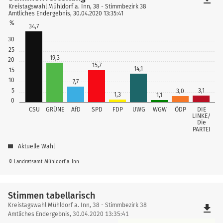
Kreistagswahl Mühldorf a. Inn, 38 - Stimmbezirk 38
Amtliches Endergebnis, 30.04.2020 13:35:41
%
34,7
30
25
19,3
20
15,7
14,1
15
10
7,7
5
3,1
3,0
1,3
1,1
0
CSU
GRÜNE
AfD
SPD
FDP
UWG
WGW
ÖDP
DIE
LINKE/
Die
PARTEI
Aktuelle Wahl
© Landratsamt Mühldorf a. Inn
Stimmen tabellarisch
Stimmen
Kreistagswahl Mühldorf a. Inn, 38 - Stimmbezirk 38
file_download
tabellarisch
Amtliches Endergebnis, 30.04.2020 13:35:41