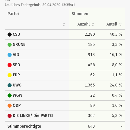
tabellarisch
Amtliches Endergebnis, 30.04.2020 13:35:41
Partei
Stimmen
Anzahl
Anteil
CSU
2.290
40,3 %
GRÜNE
185
3,3 %
AfD
913
16,1 %
SPD
456
8,0 %
FDP
62
1,1 %
UWG
1.365
24,0 %
WGW
22
0,4 %
ÖDP
89
1,6 %
DIE LINKE/ Die PARTEI
302
5,3 %
Stimmberechtigte
643
-