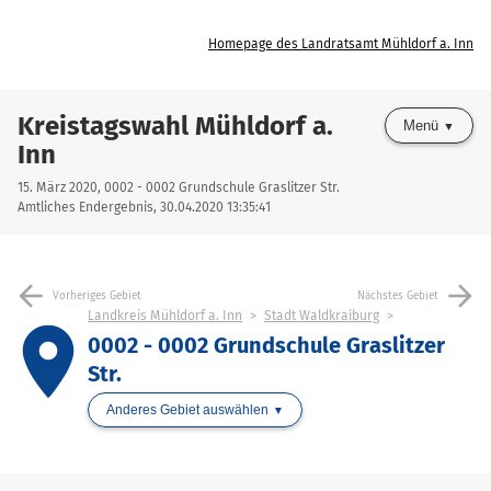
Homepage des Landratsamt Mühldorf a. Inn
Kreistagswahl Mühldorf a.
Menü
Inn
15. März 2020, 0002 - 0002 Grundschule Graslitzer Str.
Amtliches Endergebnis, 30.04.2020 13:35:41
arrow_back
arrow_forward
Vorheriges Gebiet
Nächstes Gebiet
Landkreis Mühldorf a. Inn
Stadt Waldkraiburg
place
0002 - 0002 Grundschule Graslitzer
Str.
Anderes Gebiet auswählen