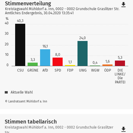
Stimmenverteilung
file_download
Kreistagswahl Mühldorf a. Inn, 0002 - 0002 Grundschule Graslitzer Str.
Amtliches Endergebnis, 30.04.2020 13:35:41
%
40,3
40
30
24,0
20
16,1
10
8,0
5,3
3,3
1,6
1,1
0,4
0
CSU
GRÜNE
AfD
SPD
FDP
UWG
WGW
ÖDP
DIE
LINKE/
Die
PARTEI
Aktuelle Wahl
© Landratsamt Mühldorf a. Inn
Stimmen tabellarisch
Stimmen
Kreistagswahl Mühldorf a. Inn, 0002 - 0002 Grundschule Graslitzer
file_download
Str.