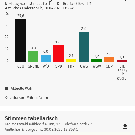
Kreistagswahl Mühldorf a. Inn, 12 - Briefwahlbezirk 2
Amtliches Endergebnis, 30.04.2020 13:35:41
%
35,6
30
25,1
20
13,8
8,8
10
6,0
4,5
2,7
2,2
1,3
0
CSU
GRÜNE
AfD
SPD
FDP
UWG
WGW
ÖDP
DIE
LINKE/
Die
PARTEI
Aktuelle Wahl
© Landratsamt Mühldorf a. Inn
Stimmen tabellarisch
Stimmen
Kreistagswahl Mühldorf a. Inn, 12 - Briefwahlbezirk 2
file_download
tabellarisch
Amtliches Endergebnis, 30.04.2020 13:35:41