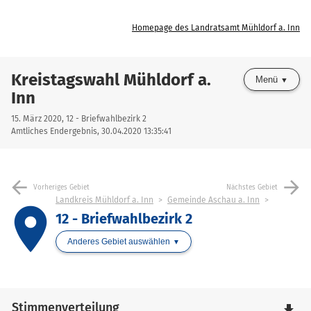
Homepage des Landratsamt Mühldorf a. Inn
Kreistagswahl Mühldorf a.
Menü
Inn
15. März 2020, 12 - Briefwahlbezirk 2
Amtliches Endergebnis, 30.04.2020 13:35:41
arrow_back
arrow_forward
Vorheriges Gebiet
Nächstes Gebiet
Landkreis Mühldorf a. Inn
Gemeinde Aschau a. Inn
place
12 - Briefwahlbezirk 2
Anderes Gebiet auswählen
Stimmenverteilung
file_download