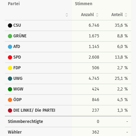
Partei
Stimmen
Anzahl
Anteil
CSU
6.746
35,6 %
GRÜNE
1.675
8,8 %
AfD
1.145
6,0 %
SPD
2.608
13,8 %
FDP
506
2,7 %
UWG
4.745
25,1 %
WGW
424
2,2 %
ÖDP
846
4,5 %
DIE LINKE/ Die PARTEI
237
1,3 %
Stimmberechtigte
0
-
Wähler
362
-