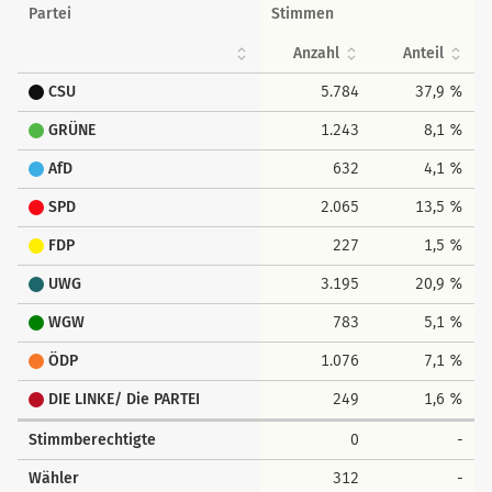
Partei
Stimmen
Anzahl
Anteil
CSU
5.784
37,9 %
GRÜNE
1.243
8,1 %
AfD
632
4,1 %
SPD
2.065
13,5 %
FDP
227
1,5 %
UWG
3.195
20,9 %
WGW
783
5,1 %
ÖDP
1.076
7,1 %
DIE LINKE/ Die PARTEI
249
1,6 %
Stimmberechtigte
0
-
Wähler
312
-