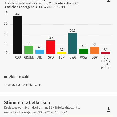
Kreistagswahl Mühldorf a. Inn, 11 - Briefwahlbezirk 1
Amtliches Endergebnis, 30.04.2020 13:35:41
%
37,9
30
20,9
20
13,5
10
8,1
7,1
5,1
4,1
1,6
1,5
0
CSU
GRÜNE
AfD
SPD
FDP
UWG
WGW
ÖDP
DIE
LINKE/
Die
PARTEI
Aktuelle Wahl
© Landratsamt Mühldorf a. Inn
Stimmen tabellarisch
Stimmen
Kreistagswahl Mühldorf a. Inn, 11 - Briefwahlbezirk 1
file_download
tabellarisch
Amtliches Endergebnis, 30.04.2020 13:35:41