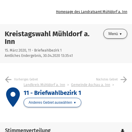
Homepage des Landratsamt Mühldorf a. Inn
Kreistagswahl Mühldorf a.
Menü
Inn
15. März 2020, 11 - Briefwahlbezirk 1
Amtliches Endergebnis, 30.04.2020 13:35:41
arrow_back
arrow_forward
Vorheriges Gebiet
Nächstes Gebiet
Landkreis Mühldorf a. Inn
Gemeinde Aschau a. Inn
place
11 - Briefwahlbezirk 1
Anderes Gebiet auswählen
Stimmenverteilung
file_download