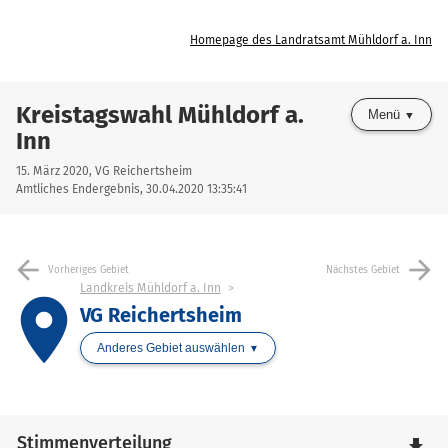
Homepage des Landratsamt Mühldorf a. Inn
Kreistagswahl Mühldorf a.
Menü
Inn
15. März 2020, VG Reichertsheim
Amtliches Endergebnis, 30.04.2020 13:35:41
arrow_back
arrow_forward
Vorheriges Gebiet
Nächstes Gebiet
Landkreis Mühldorf a. Inn
place
VG Reichertsheim
Anderes Gebiet auswählen
Stimmenverteilung
file_download