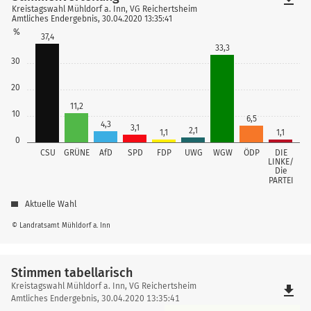
Kreistagswahl Mühldorf a. Inn, VG Reichertsheim
Amtliches Endergebnis, 30.04.2020 13:35:41
%
37,4
33,3
30
20
11,2
10
6,5
4,3
3,1
2,1
1,1
1,1
0
CSU
GRÜNE
AfD
SPD
FDP
UWG
WGW
ÖDP
DIE
LINKE/
Die
PARTEI
Aktuelle Wahl
© Landratsamt Mühldorf a. Inn
Stimmen tabellarisch
Stimmen
Kreistagswahl Mühldorf a. Inn, VG Reichertsheim
file_download
tabellarisch
Amtliches Endergebnis, 30.04.2020 13:35:41