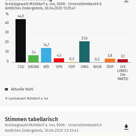
Kreistagswahl Mühldorf a. Inn, 0006 - Urnenstimmbezirk 6
Amtliches Endergebnis, 30.04.2020 13:35:41
%
44,5
40
30
21,6
20
14,7
10
7,4
4,3
3,8
3,1
0,3
0,2
0
CSU
GRÜNE
AfD
SPD
FDP
UWG
WGW
ÖDP
DIE
LINKE/
Die
PARTEI
Aktuelle Wahl
© Landratsamt Mühldorf a. Inn
Stimmen tabellarisch
Stimmen
Kreistagswahl Mühldorf a. Inn, 0006 - Urnenstimmbezirk 6
file_download
tabellarisch
Amtliches Endergebnis, 30.04.2020 13:35:41