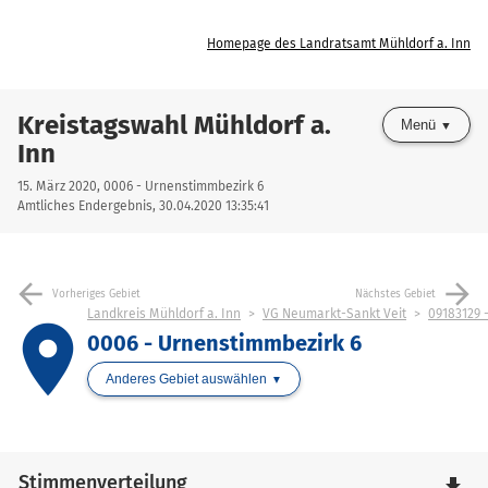
Homepage des Landratsamt Mühldorf a. Inn
Kreistagswahl Mühldorf a.
Menü
Inn
15. März 2020, 0006 - Urnenstimmbezirk 6
Amtliches Endergebnis, 30.04.2020 13:35:41
arrow_back
arrow_forward
Vorheriges Gebiet
Nächstes Gebiet
Landkreis Mühldorf a. Inn
VG Neumarkt-Sankt Veit
09183129 
place
0006 - Urnenstimmbezirk 6
Anderes Gebiet auswählen
Stimmenverteilung
file_download