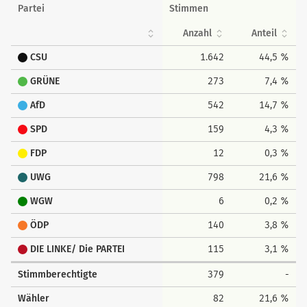
Partei
Stimmen
Anzahl
Anteil
CSU
1.642
44,5 %
GRÜNE
273
7,4 %
AfD
542
14,7 %
SPD
159
4,3 %
FDP
12
0,3 %
UWG
798
21,6 %
WGW
6
0,2 %
ÖDP
140
3,8 %
DIE LINKE/ Die PARTEI
115
3,1 %
Stimmberechtigte
379
-
Wähler
82
21,6 %