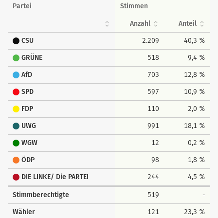
Partei
Stimmen
Anzahl
Anteil
CSU
2.209
40,3 %
GRÜNE
518
9,4 %
AfD
703
12,8 %
SPD
597
10,9 %
FDP
110
2,0 %
UWG
991
18,1 %
WGW
12
0,2 %
ÖDP
98
1,8 %
DIE LINKE/ Die PARTEI
244
4,5 %
Stimmberechtigte
519
-
Wähler
121
23,3 %