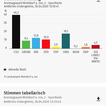
Kreistagswahl Mühldorf a. Inn, 2 - Sportheim
Amtliches Endergebnis, 30.04.2020 13:35:41
%
40,3
40
30
20
18,1
12,8
10,9
9,4
10
4,5
2,0
1,8
0,2
0
CSU
GRÜNE
AfD
SPD
FDP
UWG
WGW
ÖDP
DIE
LINKE/
Die
PARTEI
Aktuelle Wahl
© Landratsamt Mühldorf a. Inn
Stimmen tabellarisch
Stimmen
Kreistagswahl Mühldorf a. Inn, 2 - Sportheim
file_download
tabellarisch
Amtliches Endergebnis, 30.04.2020 13:35:41