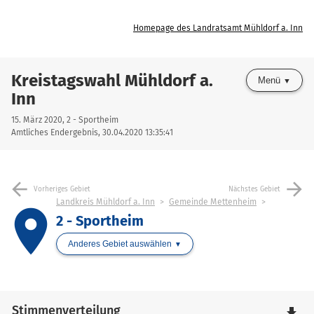
Homepage des Landratsamt Mühldorf a. Inn
Kreistagswahl Mühldorf a.
Menü
Inn
15. März 2020, 2 - Sportheim
Amtliches Endergebnis, 30.04.2020 13:35:41
arrow_back
arrow_forward
Vorheriges Gebiet
Nächstes Gebiet
Landkreis Mühldorf a. Inn
Gemeinde Mettenheim
place
2 - Sportheim
Anderes Gebiet auswählen
Stimmenverteilung
file_download