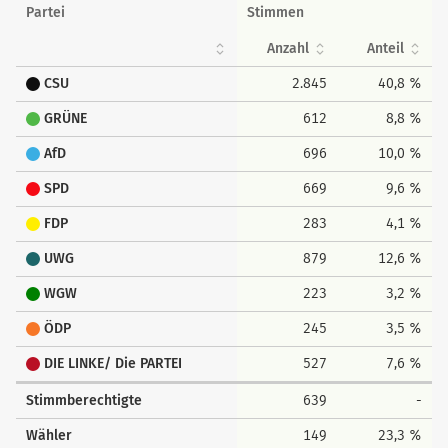
Partei
Stimmen
Anzahl
Anteil
CSU
2.845
40,8 %
GRÜNE
612
8,8 %
AfD
696
10,0 %
SPD
669
9,6 %
FDP
283
4,1 %
UWG
879
12,6 %
WGW
223
3,2 %
ÖDP
245
3,5 %
DIE LINKE/ Die PARTEI
527
7,6 %
Stimmberechtigte
639
-
Wähler
149
23,3 %