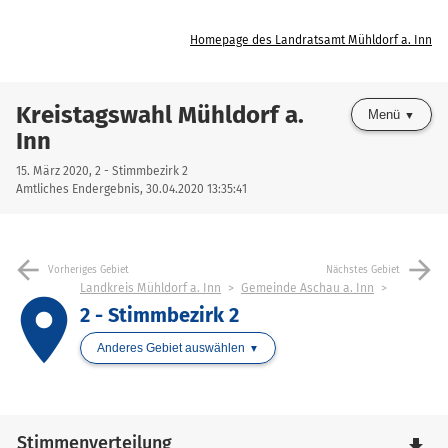
Homepage des Landratsamt Mühldorf a. Inn
Kreistagswahl Mühldorf a.
Menü
Inn
15. März 2020, 2 - Stimmbezirk 2
Amtliches Endergebnis, 30.04.2020 13:35:41
arrow_back
arrow_forward
Vorheriges Gebiet
Nächstes Gebiet
Landkreis Mühldorf a. Inn
Gemeinde Aschau a. Inn
place
2 - Stimmbezirk 2
Anderes Gebiet auswählen
Stimmenverteilung
file_download