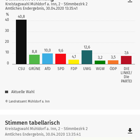
Kreistagswahl Mühldorf a. Inn, 2 - Stimmbezirk 2
Amtliches Endergebnis, 30.04.2020 13:35:41
%
40,8
40
30
20
12,6
10,0
9,6
8,8
10
7,6
4,1
3,5
3,2
0
CSU
GRÜNE
AfD
SPD
FDP
UWG
WGW
ÖDP
DIE
LINKE/
Die
PARTEI
Aktuelle Wahl
© Landratsamt Mühldorf a. Inn
Stimmen tabellarisch
Stimmen
Kreistagswahl Mühldorf a. Inn, 2 - Stimmbezirk 2
file_download
tabellarisch
Amtliches Endergebnis, 30.04.2020 13:35:41