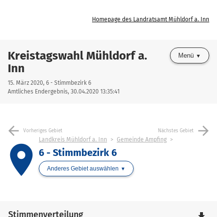
Homepage des Landratsamt Mühldorf a. Inn
Kreistagswahl Mühldorf a.
Menü
Inn
15. März 2020, 6 - Stimmbezirk 6
Amtliches Endergebnis, 30.04.2020 13:35:41
arrow_back
arrow_forward
Vorheriges Gebiet
Nächstes Gebiet
Landkreis Mühldorf a. Inn
Gemeinde Ampfing
place
6 - Stimmbezirk 6
Anderes Gebiet auswählen
Stimmenverteilung
file_download