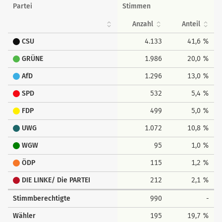
Partei
Stimmen
Anzahl
Anteil
CSU
4.133
41,6 %
GRÜNE
1.986
20,0 %
AfD
1.296
13,0 %
SPD
532
5,4 %
FDP
499
5,0 %
UWG
1.072
10,8 %
WGW
95
1,0 %
ÖDP
115
1,2 %
DIE LINKE/ Die PARTEI
212
2,1 %
Stimmberechtigte
990
-
Wähler
195
19,7 %