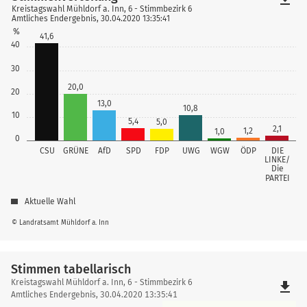
Kreistagswahl Mühldorf a. Inn, 6 - Stimmbezirk 6
Amtliches Endergebnis, 30.04.2020 13:35:41
%
41,6
40
30
20,0
20
13,0
10,8
10
5,4
5,0
2,1
1,2
1,0
0
CSU
GRÜNE
AfD
SPD
FDP
UWG
WGW
ÖDP
DIE
LINKE/
Die
PARTEI
Aktuelle Wahl
© Landratsamt Mühldorf a. Inn
Stimmen tabellarisch
Stimmen
Kreistagswahl Mühldorf a. Inn, 6 - Stimmbezirk 6
file_download
tabellarisch
Amtliches Endergebnis, 30.04.2020 13:35:41