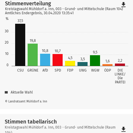
Stimmenverteilung
file_download
Kreistagswahl Mühldorf a. Inn, 003 - Grund- und Mittelschule (Raum 104)
Amtliches Endergebnis, 30.04.2020 13:35:41
%
37,5
30
19,8
20
10,8
10,7
9,5
10
4,5
3,5
2,2
1,6
0
CSU
GRÜNE
AfD
SPD
FDP
UWG
WGW
ÖDP
DIE
LINKE/
Die
PARTEI
Aktuelle Wahl
© Landratsamt Mühldorf a. Inn
Stimmen tabellarisch
Stimmen
Kreistagswahl Mühldorf a. Inn, 003 - Grund- und Mittelschule (Raum
file_download
104)