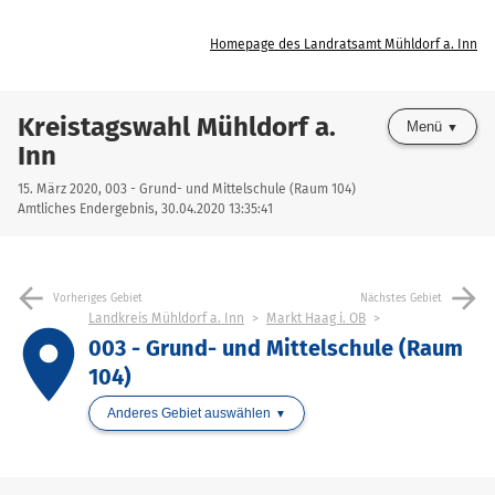
Homepage des Landratsamt Mühldorf a. Inn
Kreistagswahl Mühldorf a.
Menü
Inn
15. März 2020, 003 - Grund- und Mittelschule (Raum 104)
Amtliches Endergebnis, 30.04.2020 13:35:41
arrow_back
arrow_forward
Vorheriges Gebiet
Nächstes Gebiet
Landkreis Mühldorf a. Inn
Markt Haag i. OB
place
003 - Grund- und Mittelschule (Raum
104)
Anderes Gebiet auswählen