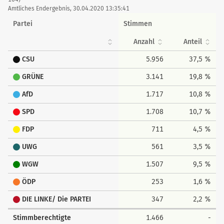
tabellarisch
Amtliches Endergebnis, 30.04.2020 13:35:41
Partei
Stimmen
Anzahl
Anteil
CSU
5.956
37,5 %
GRÜNE
3.141
19,8 %
AfD
1.717
10,8 %
SPD
1.708
10,7 %
FDP
711
4,5 %
UWG
561
3,5 %
WGW
1.507
9,5 %
ÖDP
253
1,6 %
DIE LINKE/ Die PARTEI
347
2,2 %
Stimmberechtigte
1.466
-