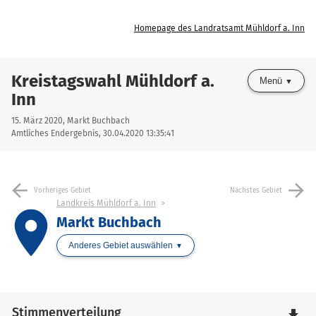
Homepage des Landratsamt Mühldorf a. Inn
Kreistagswahl Mühldorf a.
Menü
Inn
15. März 2020, Markt Buchbach
Amtliches Endergebnis, 30.04.2020 13:35:41
arrow_back
arrow_forward
Vorheriges Gebiet
Nächstes Gebiet
Landkreis Mühldorf a. Inn
place
Markt Buchbach
Anderes Gebiet auswählen
Stimmenverteilung
file_download