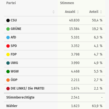
Partei
Stimmen
Anzahl
Anteil
CSU
40.830
50,4 %
GRÜNE
15.584
19,2 %
AfD
5.101
6,3 %
SPD
3.352
4,1 %
FDP
3.798
4,7 %
UWG
3.990
4,9 %
WGW
4.468
5,5 %
ÖDP
2.211
2,7 %
DIE LINKE/ Die PARTEI
1.674
2,1 %
Stimmberechtigte
2.541
-
Wähler
1.623
63,9 %