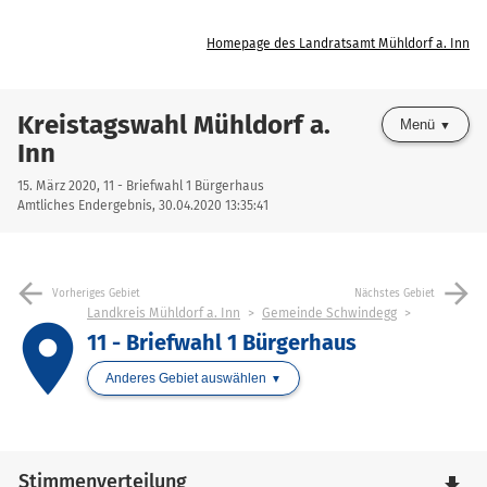
Homepage des Landratsamt Mühldorf a. Inn
Kreistagswahl Mühldorf a.
Menü
Inn
15. März 2020, 11 - Briefwahl 1 Bürgerhaus
Amtliches Endergebnis, 30.04.2020 13:35:41
arrow_back
arrow_forward
Vorheriges Gebiet
Nächstes Gebiet
Landkreis Mühldorf a. Inn
Gemeinde Schwindegg
place
11 - Briefwahl 1 Bürgerhaus
Anderes Gebiet auswählen
Stimmenverteilung
file_download