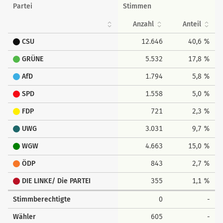
Partei
Stimmen
Anzahl
Anteil
CSU
12.646
40,6 %
GRÜNE
5.532
17,8 %
AfD
1.794
5,8 %
SPD
1.558
5,0 %
FDP
721
2,3 %
UWG
3.031
9,7 %
WGW
4.663
15,0 %
ÖDP
843
2,7 %
DIE LINKE/ Die PARTEI
355
1,1 %
Stimmberechtigte
0
-
Wähler
605
-