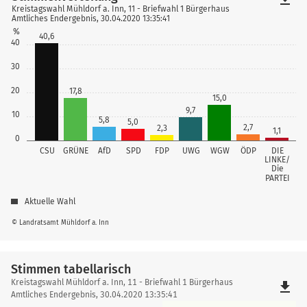
Kreistagswahl Mühldorf a. Inn, 11 - Briefwahl 1 Bürgerhaus
Amtliches Endergebnis, 30.04.2020 13:35:41
%
40,6
40
30
20
17,8
15,0
9,7
10
5,8
5,0
2,7
2,3
1,1
0
CSU
GRÜNE
AfD
SPD
FDP
UWG
WGW
ÖDP
DIE
LINKE/
Die
PARTEI
Aktuelle Wahl
© Landratsamt Mühldorf a. Inn
Stimmen tabellarisch
Stimmen
Kreistagswahl Mühldorf a. Inn, 11 - Briefwahl 1 Bürgerhaus
file_download
tabellarisch
Amtliches Endergebnis, 30.04.2020 13:35:41