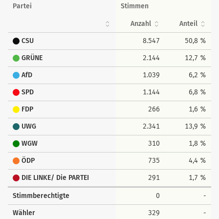
Partei
Stimmen
Anzahl
Anteil
CSU
8.547
50,8 %
GRÜNE
2.144
12,7 %
AfD
1.039
6,2 %
SPD
1.144
6,8 %
FDP
266
1,6 %
UWG
2.341
13,9 %
WGW
310
1,8 %
ÖDP
735
4,4 %
DIE LINKE/ Die PARTEI
291
1,7 %
Stimmberechtigte
0
-
Wähler
329
-