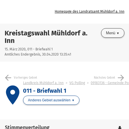
Homepage des Landratsamt Mühldorf a. Inn
Kreistagswahl Mühldorf a.
Menü
Inn
15. März 2020, 011 - Briefwahl 1
Amtliches Endergebnis, 30.04.2020 13:35:41
arrow_back
arrow_forward
Vorheriges Gebiet
Nächstes Gebiet
Landkreis Mühldorf a. Inn
VG Polling
09183136 - Gemeinde Pol
place
011 - Briefwahl 1
Anderes Gebiet auswählen
Stimmenverteilung
file_download