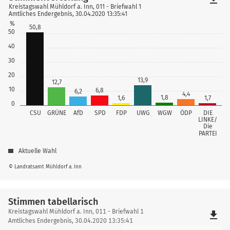
Kreistagswahl Mühldorf a. Inn, 011 - Briefwahl 1
Amtliches Endergebnis, 30.04.2020 13:35:41
%
50,8
50
40
30
20
13,9
12,7
10
6,8
6,2
4,4
1,8
1,6
1,7
0
CSU
GRÜNE
AfD
SPD
FDP
UWG
WGW
ÖDP
DIE
LINKE/
Die
PARTEI
Aktuelle Wahl
© Landratsamt Mühldorf a. Inn
Stimmen tabellarisch
Stimmen
Kreistagswahl Mühldorf a. Inn, 011 - Briefwahl 1
file_download
tabellarisch
Amtliches Endergebnis, 30.04.2020 13:35:41