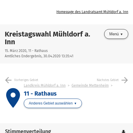
Homepage des Landratsamt Mühldorf a. Inn
Kreistagswahl Mühldorf a.
Menü
Inn
15. März 2020, 11 - Rathaus
Amtliches Endergebnis, 30.04.2020 13:35:41
arrow_back
arrow_forward
Vorheriges Gebiet
Nächstes Gebiet
Landkreis Mühldorf a. Inn
Gemeinde Mettenheim
place
11 - Rathaus
Anderes Gebiet auswählen
Stimmenverteilung
file_download