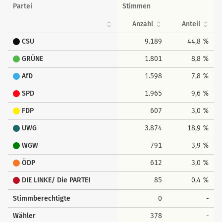
Partei
Stimmen
Anzahl
Anteil
CSU
9.189
44,8 %
GRÜNE
1.801
8,8 %
AfD
1.598
7,8 %
SPD
1.965
9,6 %
FDP
607
3,0 %
UWG
3.874
18,9 %
WGW
791
3,9 %
ÖDP
612
3,0 %
DIE LINKE/ Die PARTEI
85
0,4 %
Stimmberechtigte
0
-
Wähler
378
-