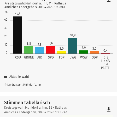
Kreistagswahl Mühldorf a. Inn, 11 - Rathaus
Amtliches Endergebnis, 30.04.2020 13:35:41
%
44,8
40
30
18,9
20
9,6
8,8
10
7,8
3,9
3,0
3,0
0,4
0
CSU
GRÜNE
AfD
SPD
FDP
UWG
WGW
ÖDP
DIE
LINKE/
Die
PARTEI
Aktuelle Wahl
© Landratsamt Mühldorf a. Inn
Stimmen tabellarisch
Stimmen
Kreistagswahl Mühldorf a. Inn, 11 - Rathaus
file_download
tabellarisch
Amtliches Endergebnis, 30.04.2020 13:35:41