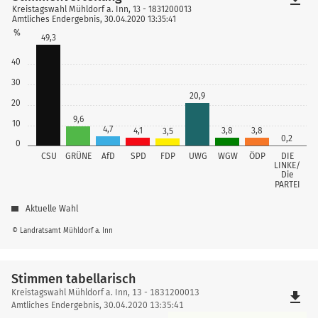
Kreistagswahl Mühldorf a. Inn, 13 - 1831200013
Amtliches Endergebnis, 30.04.2020 13:35:41
%
49,3
40
30
20,9
20
9,6
10
4,7
4,1
3,8
3,8
3,5
0,2
0
CSU
GRÜNE
AfD
SPD
FDP
UWG
WGW
ÖDP
DIE
LINKE/
Die
PARTEI
Aktuelle Wahl
© Landratsamt Mühldorf a. Inn
Stimmen tabellarisch
Stimmen
Kreistagswahl Mühldorf a. Inn, 13 - 1831200013
file_download
tabellarisch
Amtliches Endergebnis, 30.04.2020 13:35:41