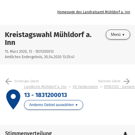
Homepage des Landratsamt Mühldorf a. Inn
Kreistagswahl Mühldorf a.
Menü
Inn
15. März 2020, 13 - 1831200013
Amtliches Endergebnis, 30.04.2020 13:35:41
arrow_back
arrow_forward
Vorheriges Gebiet
Nächstes Gebiet
Landkreis Mühldorf a. Inn
VG Heldenstein
09183120 - Gemein
place
13 - 1831200013
Anderes Gebiet auswählen
Stimmenverteilung
file_download