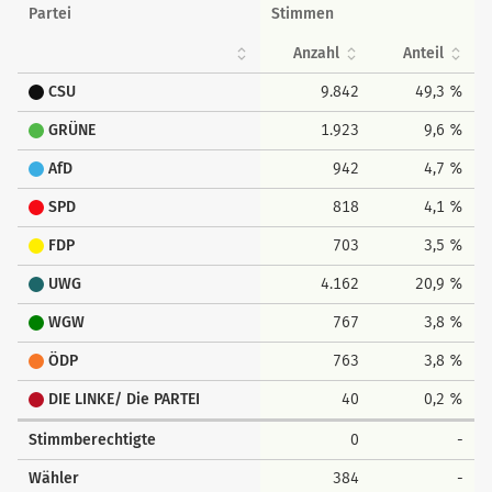
Partei
Stimmen
Anzahl
Anteil
CSU
9.842
49,3 %
GRÜNE
1.923
9,6 %
AfD
942
4,7 %
SPD
818
4,1 %
FDP
703
3,5 %
UWG
4.162
20,9 %
WGW
767
3,8 %
ÖDP
763
3,8 %
DIE LINKE/ Die PARTEI
40
0,2 %
Stimmberechtigte
0
-
Wähler
384
-