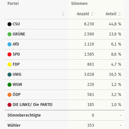
Partei
Stimmen
Anzahl
Anteil
CSU
8.230
44,8 %
GRÜNE
2.560
13,9 %
AfD
1.120
6,1 %
SPD
1.585
8,6 %
FDP
861
4,7 %
UWG
3.028
16,5 %
WGW
220
1,2 %
ÖDP
581
3,2 %
DIE LINKE/ Die PARTEI
185
1,0 %
Stimmberechtigte
0
-
Wähler
353
-