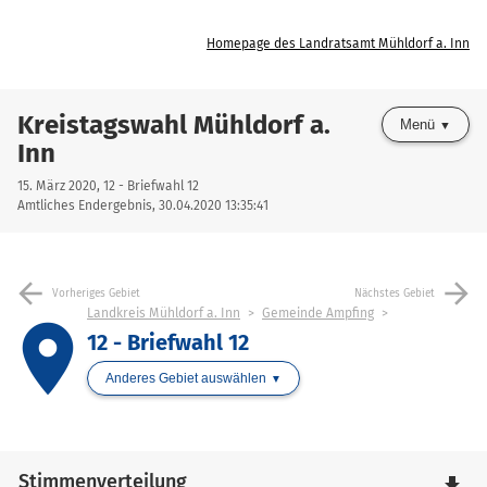
Homepage des Landratsamt Mühldorf a. Inn
Kreistagswahl Mühldorf a.
Menü
Inn
15. März 2020, 12 - Briefwahl 12
Amtliches Endergebnis, 30.04.2020 13:35:41
arrow_back
arrow_forward
Vorheriges Gebiet
Nächstes Gebiet
Landkreis Mühldorf a. Inn
Gemeinde Ampfing
place
12 - Briefwahl 12
Anderes Gebiet auswählen
Stimmenverteilung
file_download