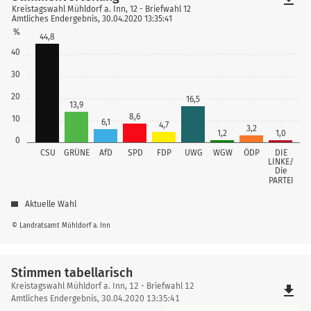
Kreistagswahl Mühldorf a. Inn, 12 - Briefwahl 12
Amtliches Endergebnis, 30.04.2020 13:35:41
%
44,8
40
30
20
16,5
13,9
8,6
10
6,1
4,7
3,2
1,2
1,0
0
CSU
GRÜNE
AfD
SPD
FDP
UWG
WGW
ÖDP
DIE
LINKE/
Die
PARTEI
Aktuelle Wahl
© Landratsamt Mühldorf a. Inn
Stimmen tabellarisch
Stimmen
Kreistagswahl Mühldorf a. Inn, 12 - Briefwahl 12
file_download
tabellarisch
Amtliches Endergebnis, 30.04.2020 13:35:41