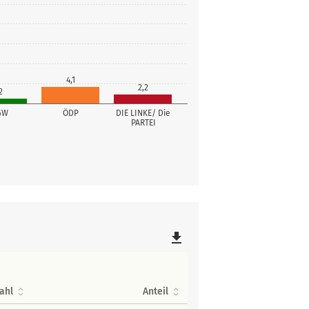
4,1
2,2
2
GW
ÖDP
DIE LINKE/ Die
PARTEI
file_download
ahl
Anteil