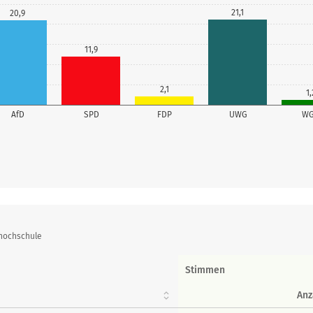
21,1
20,9
11,9
2,1
1,
AfD
SPD
FDP
UWG
W
shochschule
Stimmen
Anz