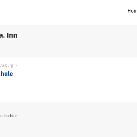
Hom
a. Inn
kraiburg
chule
shochschule