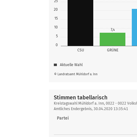
25
20
15
10
7,4
5
0
CSU
GRÜNE
Aktuelle Wahl
© Landratsamt Mühldorf a. Inn
Stimmen tabellarisch
Stimmen
Kreistagswahl Mühldorf a. Inn, 0022 - 0022 Volk
tabellarisch
Amtliches Endergebnis, 30.04.2020 13:35:41
Partei