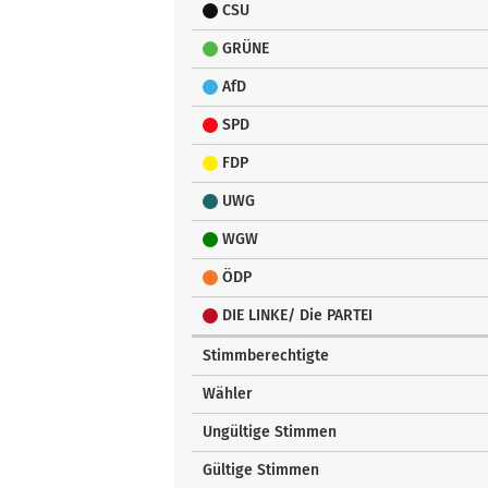
CSU
GRÜNE
AfD
SPD
FDP
UWG
WGW
ÖDP
DIE LINKE/ Die PARTEI
Stimmberechtigte
Wähler
Ungültige Stimmen
Gültige Stimmen