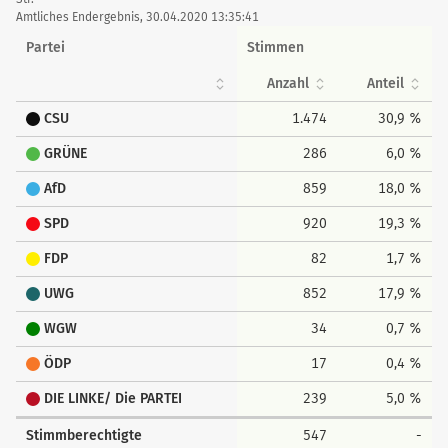
tabellarisch
Amtliches Endergebnis, 30.04.2020 13:35:41
Partei
Stimmen
Anzahl
Anteil
CSU
1.474
30,9 %
GRÜNE
286
6,0 %
AfD
859
18,0 %
SPD
920
19,3 %
FDP
82
1,7 %
UWG
852
17,9 %
WGW
34
0,7 %
ÖDP
17
0,4 %
DIE LINKE/ Die PARTEI
239
5,0 %
Stimmberechtigte
547
-