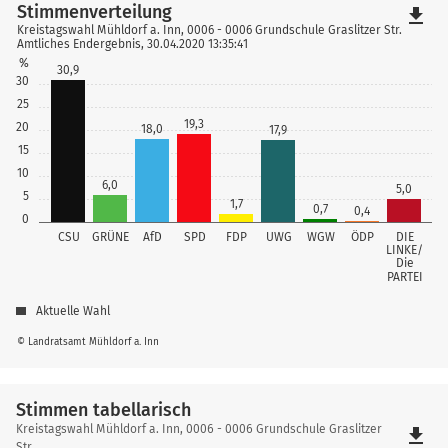
Stimmenverteilung
file_download
Kreistagswahl Mühldorf a. Inn, 0006 - 0006 Grundschule Graslitzer Str.
Amtliches Endergebnis, 30.04.2020 13:35:41
%
30,9
30
25
19,3
20
18,0
17,9
15
10
6,0
5,0
5
1,7
0,7
0,4
0
CSU
GRÜNE
AfD
SPD
FDP
UWG
WGW
ÖDP
DIE
LINKE/
Die
PARTEI
Aktuelle Wahl
© Landratsamt Mühldorf a. Inn
Stimmen tabellarisch
Stimmen
Kreistagswahl Mühldorf a. Inn, 0006 - 0006 Grundschule Graslitzer
file_download
Str.