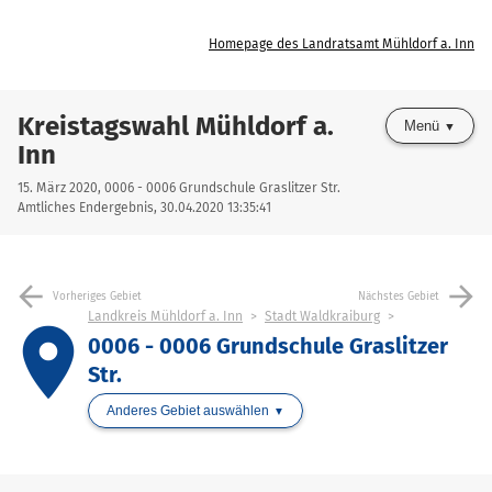
Homepage des Landratsamt Mühldorf a. Inn
Kreistagswahl Mühldorf a.
Menü
Inn
15. März 2020, 0006 - 0006 Grundschule Graslitzer Str.
Amtliches Endergebnis, 30.04.2020 13:35:41
arrow_back
arrow_forward
Vorheriges Gebiet
Nächstes Gebiet
Landkreis Mühldorf a. Inn
Stadt Waldkraiburg
place
0006 - 0006 Grundschule Graslitzer
Str.
Anderes Gebiet auswählen