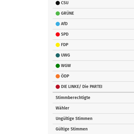
CSU
GRÜNE
AfD
SPD
FDP
UWG
WGW
ÖDP
DIE LINKE/ Die PARTEI
Stimmberechtigte
Wähler
Ungültige Stimmen
Gültige Stimmen