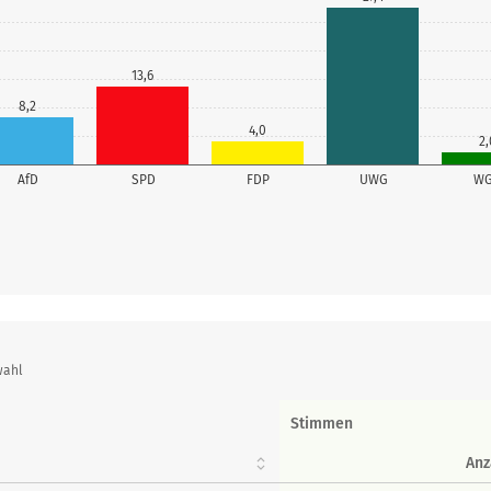
13,6
8,2
4,0
2,
AfD
SPD
FDP
UWG
W
wahl
Stimmen
Anz