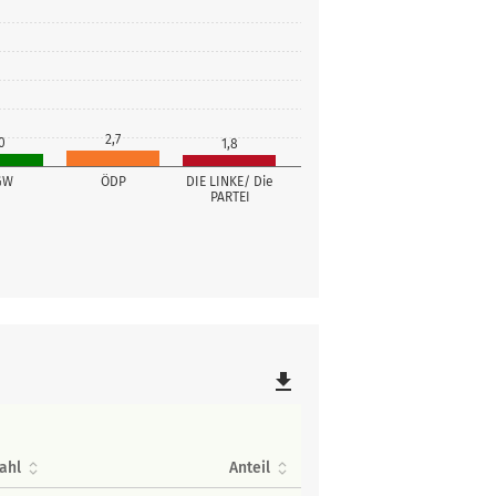
2,7
0
1,8
GW
ÖDP
DIE LINKE/ Die
PARTEI
file_download
ahl
Anteil