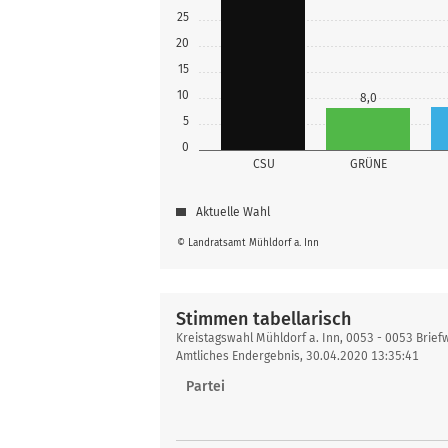
25
20
15
10
8,0
5
0
CSU
GRÜNE
Aktuelle Wahl
© Landratsamt Mühldorf a. Inn
Stimmen tabellarisch
Stimmen
Kreistagswahl Mühldorf a. Inn, 0053 - 0053 Brief
tabellarisch
Amtliches Endergebnis, 30.04.2020 13:35:41
Partei